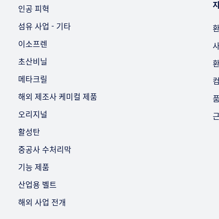
인공 피혁
섬유 사업 - 기타
환
이소프렌
사
초산비닐
환
메타크릴
컴
해외 제조사 케미컬 제품
품
오리지널
근
활성탄
중공사 수처리막
기능 제품
산업용 벨트
해외 사업 전개