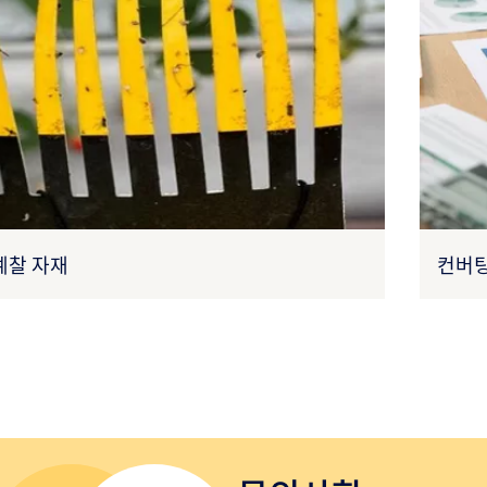
예찰 자재
컨버팅