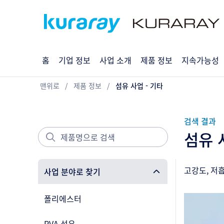
홈
기업 정보
사업 소개
제품 정보
지속가능성
맨위로
제품 정보
섬유 사업 - 기타
검색 결과
섬유 
고강도, 저
사업 분야로 찾기
폴리에스터
PVA 섬유