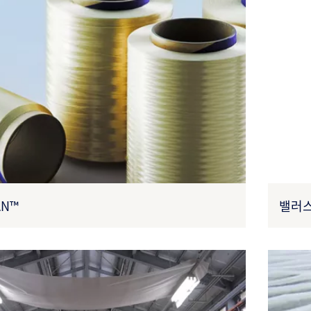
AN™
밸러스