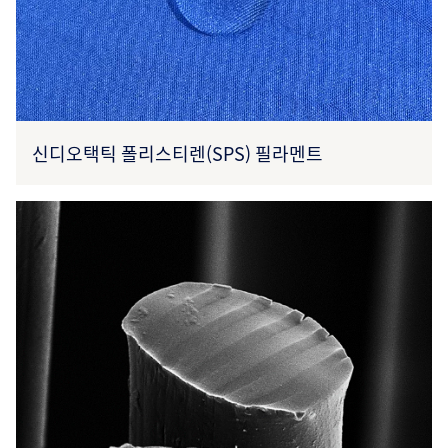
신디오택틱 폴리스티렌(SPS) 필라멘트