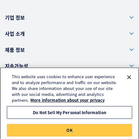
기업 정보
사업 소개
제품 정보
지속가능성
This website uses cookies to enhance user experience
and to analyze performance and traffic on our website.
We also share information about your use of our site
Kuraray Co., Ltd. Corporate Website
with our social media, advertising and analytics
개인 정보 보호 정책(English)
partners.
More information about your privacy
액세스 데이터의 취급에 대해서(English)
Do Not Sell My Personal Information
© KURARAY TRADING CO., LTD. All RIGHTS RESERVED.
OK