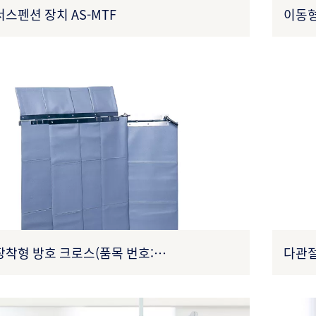
스펜션 장치 AS-MTF
이동형
27B3
장착형 방호 크로스(품목 번호:
다관절
0309XA0010)
27B3