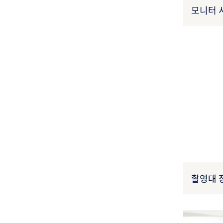
모니터 서
촬영대 
27B3X0