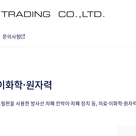
문의사항
이화학·원자력
크릴판을 사용한 방사선 차폐 칸막이·차폐 장치 등, 의료·이화학·원자