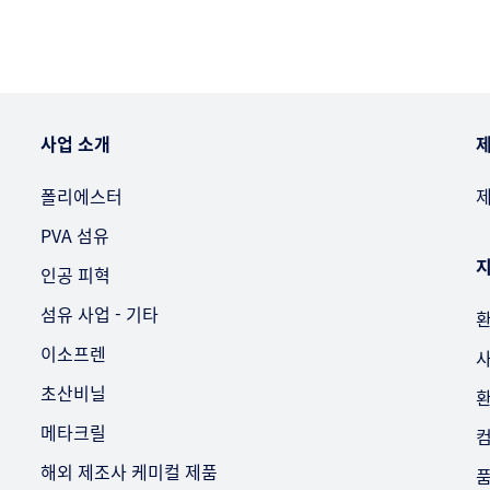
사업 소개
제
폴리에스터
제
PVA 섬유
인공 피혁
섬유 사업 - 기타
환
이소프렌
사
초산비닐
환
메타크릴
컴
해외 제조사 케미컬 제품
품