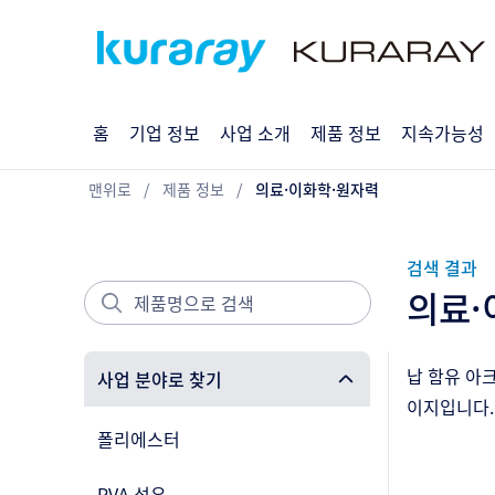
홈
기업 정보
사업 소개
제품 정보
지속가능성
맨위로
제품 정보
의료·이화학·원자력
검색 결과
의료·
납 함유 아
사업 분야로 찾기
이지입니다.
폴리에스터
PVA 섬유