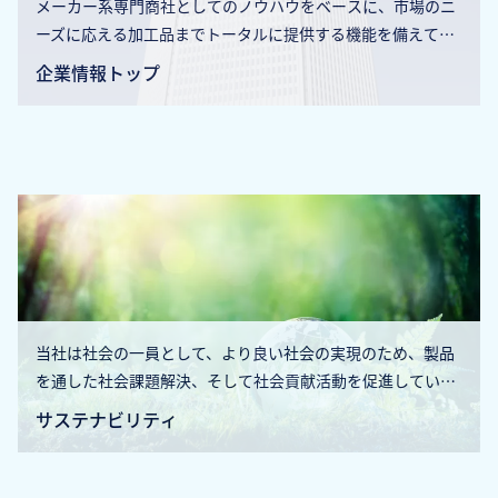
メーカー系専門商社としてのノウハウをベースに、市場のニ
ーズに応える加工品までトータルに提供する機能を備えてい
ます。
企業情報トップ
当社は社会の一員として、より良い社会の実現のため、製品
を通した社会課題解決、そして社会貢献活動を促進していま
す。
サステナビリティ