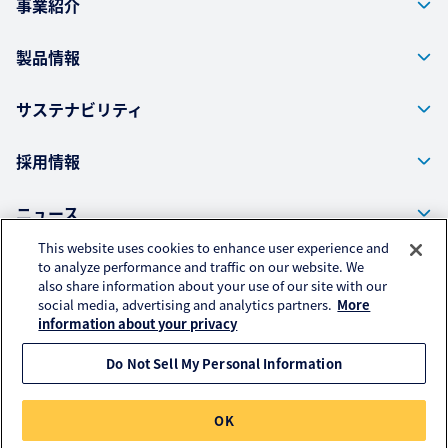
事業紹介
製品情報
サステナビリティ
採用情報
ニュース
This website uses cookies to enhance user experience and
to analyze performance and traffic on our website. We
also share information about your use of our site with our
株式会社クラレ ウェブサイト
social media, advertising and analytics partners.
More
プライバシーポリシー
information about your privacy
アクセスデータの取扱いについて
Do Not Sell My Personal Information
© KURARAY TRADING CO., LTD. All RIGHTS RESERVED.
OK