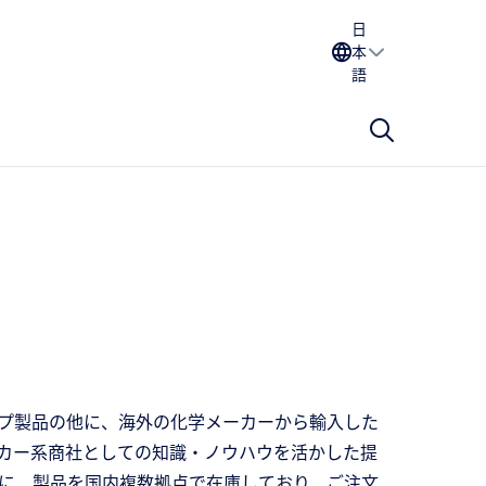
日
本
語
プ製品の他に、海外の化学メーカーから輸入した
カー系商社としての知識・ノウハウを活かした提
に、製品を国内複数拠点で在庫しており、ご注文