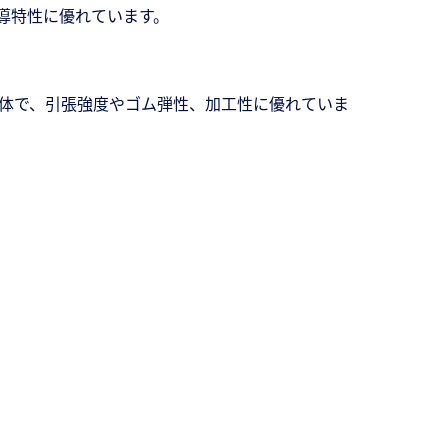
導特性に優れています。
体で、引張強度やゴム弾性、加工性に優れていま