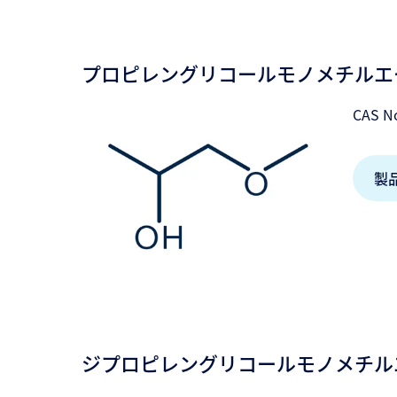
プロピレングリコールモノメチルエ
CAS No
製
ジプロピレングリコールモノメチル