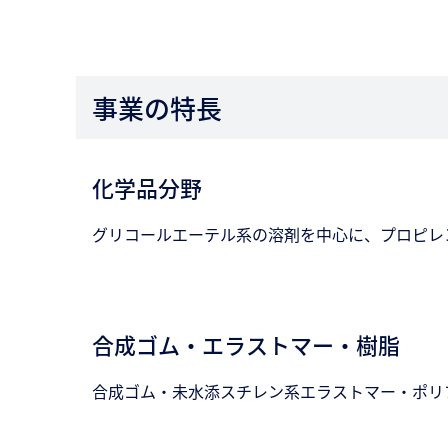
事業の特長
化学品分野
グリコールエーテル系の溶剤を中心に、プロピレ
合成ゴム・エラストマー・樹脂
合成ゴム・未水添スチレン系エラストマー・ポリ