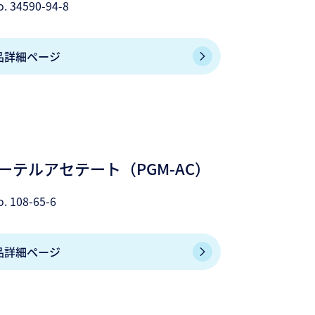
. 34590-94-8
品詳細ページ
テルアセテート（PGM-AC）
. 108-65-6
品詳細ページ