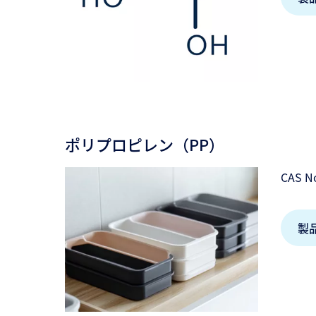
ポリプロピレン（PP）
CAS No
製