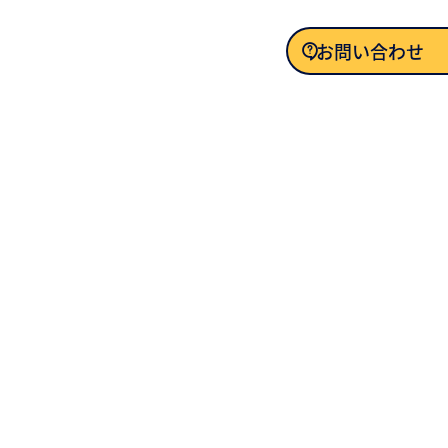
お問い合わせ
お問い合わせ