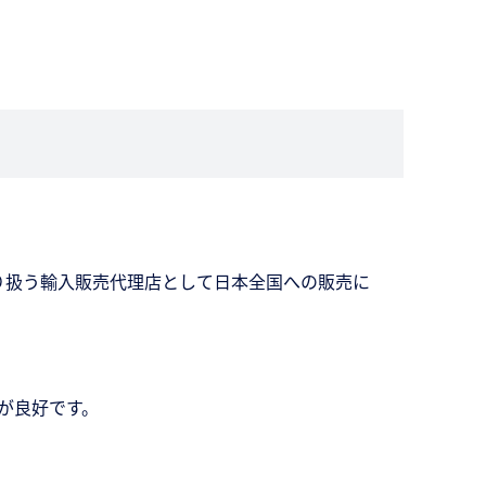
ムを取り扱う輸入販売代理店として日本全国への販売に
が良好です。