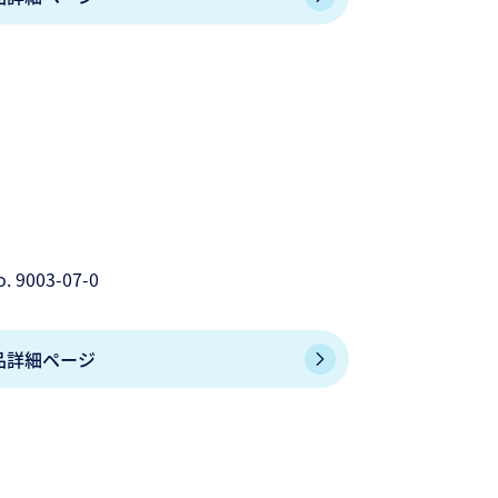
. 9003-07-0
品詳細ページ