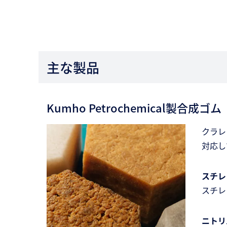
主な製品
Kumho Petrochemical製合成ゴム
クラレ
対応し
スチレ
スチレ
ニトリ