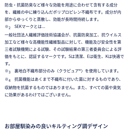
防虫・抗菌防臭など様々な効能を用途に合わせて含有する成分
を、繊維の中に練り込んだポリプロピレン不織布です。成分が内
部からゆっくりと蒸散し、効能が長時間持続します。
※
SEKマークとは...
2
一般社団法人繊維評価技術協議会が、抗菌防臭加工、抗ウイルス
加工など様々な高機能性繊維製品に対して、機能及び安全性を第
三者試験機関による試験、その試験結果の第三者委員会による評
価をもとに、認証するマークです。Sは清潔、Eは衛生、Kは快適で
す。
※
裏地白不織布部分のみ〈クラピュア®〉を使用しています。
3
※
抗菌機能はあくまで不織布に付いた菌に対するものであり、
4
収納物を抗菌するものではありません。また、すべての菌や臭気
に効果があるわけではございません。
お部屋馴染みの良いキルティング調デザイン