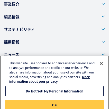
事業紹介
製品情報
サステナビリティ
採用情報
ニュース
This website uses cookies to enhance user experience and
to analyze performance and traffic on our website. We
also share information about your use of our site with our
株式会社クラレ ウェブサイト
social media, advertising and analytics partners.
More
プライバシーポリシー
information about your privacy
アクセスデータの取扱いについて
Do Not Sell My Personal Information
© KURARAY TRADING CO., LTD. All RIGHTS RESERVED.
OK