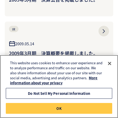
IR
2009.05.14
2009年3月期 決算概要を掲載しました。
This website uses cookies to enhance user experience and
to analyze performance and traffic on our website. We
also share information about your use of our site with our
social media, advertising and analytics partners.
More
information about your privacy
IR
Do Not Sell My Personal Information
2008.11.10
2009年3月期第2四半期 決算概要を掲載しま
OK
した。