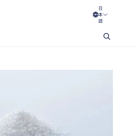
日
本
語