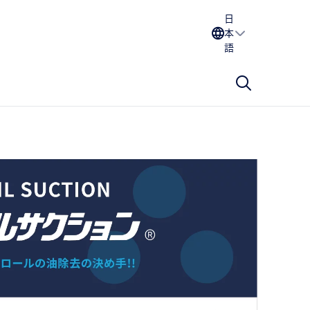
日
本
語