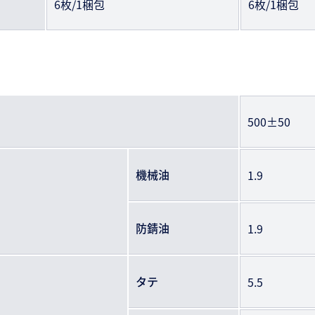
6枚/1梱包
6枚/1梱包
500±50
機械油
1.9
防錆油
1.9
タテ
5.5