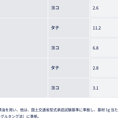
ヨコ
2.6
タテ
11.2
ヨコ
6.8
タテ
2.8
ヨコ
3.1
錆油を用い、他は、国土交通省型式承認試験基準に準拠し、基材 1g 当
 法（シングルタング法）に準拠。