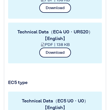
Download
Technical Data（EC4 U0・URS20）
【English】
PDF | 138 KB
Download
EC5 type
Technical Data（EC5 U0・U0）
【English】