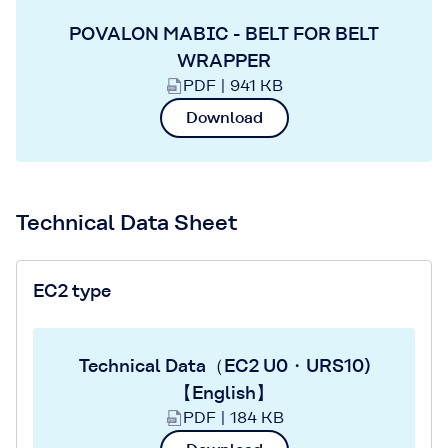
POVALON MABIC - BELT FOR BELT
WRAPPER
PDF | 941 KB
Download
Technical Data Sheet
EC2 type
Technical Data（EC2 U0・URS10)
【English】
PDF | 184 KB